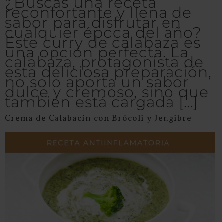
¿Buscas una receta
reconfortante y llena de
sabor para disfrutar en
cualquier época del año?
Este curry de calabaza es
una opción perfecta. La
calabaza, protagonista de
esta deliciosa preparación,
no solo aporta un sabor
dulce y cremoso, sino que
también está cargada […]
Crema de Calabacín con Brócoli y Jengibre