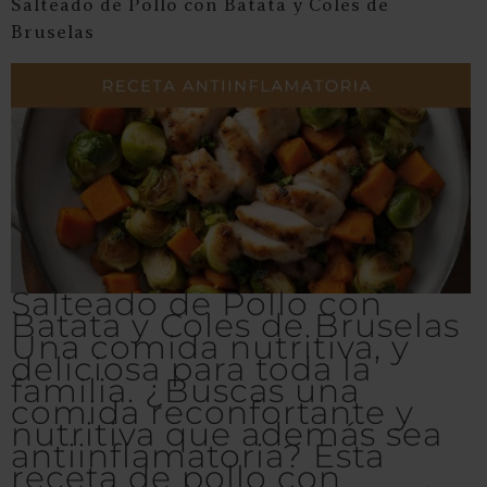
Salteado de Pollo con Batata y Coles de
Bruselas
Salteado de Pollo con
Batata y Coles de Bruselas
Una comida nutritiva, y
deliciosa para toda la
familia. ¿Buscas una
comida reconfortante y
nutritiva que además sea
antiinflamatoria? Esta
receta de pollo con