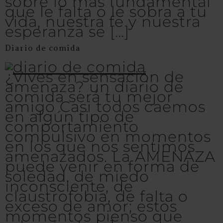
sobre lo más fundamental
que le falta o le sobra a tu
vida, nuestra fe y nuestra
esperanza se […]
Diario de comida
¿Vives en sensación de
amenaza? un diario de
comida será tu mejor
amigo Casi todos caemos
en algún tipo de
comportamiento
compulsivo en momentos
en los que nos sentimos
amenazados. La AMENAZA
puede venir en forma de
soledad, de miedo
inconsciente, de
claustrofobia, de falta o
exceso de amor; estos
momentos pienso que