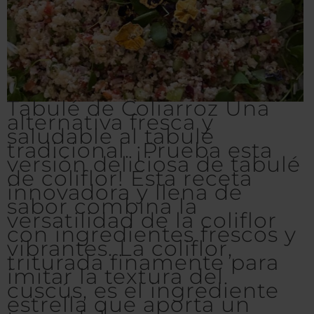
Tabulé de Coliarroz Una
alternativa fresca y
saludable al tabulé
tradicional. ¡Prueba esta
versión deliciosa de tabulé
de coliflor! Esta receta
innovadora y llena de
sabor combina la
versatilidad de la coliflor
con ingredientes frescos y
vibrantes. La coliflor,
triturada finamente para
imitar la textura del
cuscús, es el ingrediente
estrella que aporta un