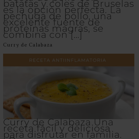
batatas y coles de Bruselas
es la opción perfecta. La
pechuga de pollo, una
excelente fuente de
proteínas magras, se
combina con […]
Curry de Calabaza
Curry de Calabaza Una
receta fácil y deliciosa
para disfrutar en familia.