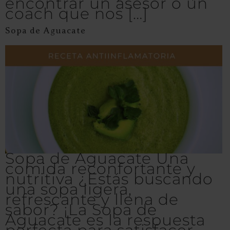
encontrar un asesor o un
coach que nos […]
Sopa de Aguacate
Sopa de Aguacate Una
comida reconfortante y
nutritiva ¿Estás buscando
una sopa ligera,
refrescante y llena de
sabor? ¡La Sopa de
Aguacate es la respuesta