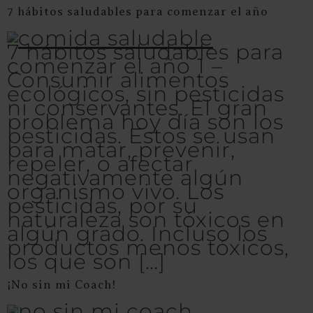
7 hábitos saludables para comenzar el año
7 hábitos saludables para
comenzar el año 1 –
Consumir alimentos
ecológicos, sin pesticidas
ni conservantes. El gran
problema hoy día son los
pesticidas. Estos se usan
para matar, prevenir,
repeler, o afectar
negativamente algún
organismo vivo. Los
pesticidas, por su
naturaleza son tóxicos en
algún grado. Incluso los
productos menos tóxicos,
los que son […]
¡No sin mi Coach!