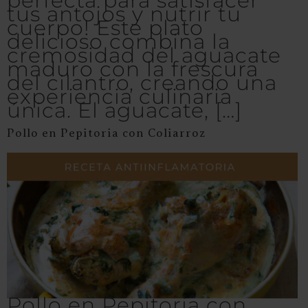
perfecta para satisfacer
tus antojos y nutrir tu
cuerpo! Este plato
delicioso combina la
cremosidad del aguacate
maduro con la frescura
del cilantro, creando una
experiencia culinaria
única. El aguacate, […]
Pollo en Pepitoria con Coliarroz
Pollo en Pepitoria con