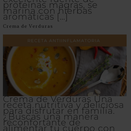
proteínas magras, se
marina con hierbas
aromáticas […]
Crema de Verduras
Crema de Verduras Una
receta nutritiva y deliciosa
para disfrutar en familia.
¿Buscas una manera
reconfortante de
alimentar tu cuerpo con