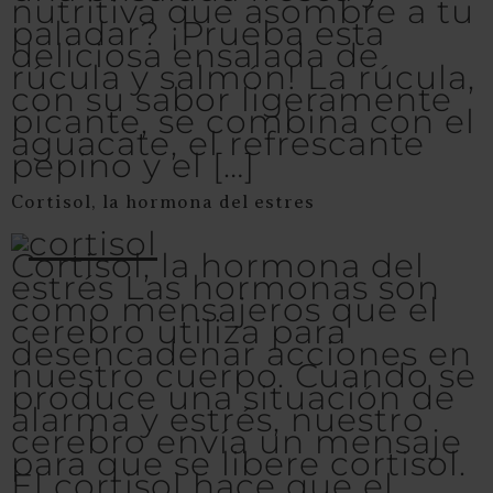
nutritiva que asombre a tu
paladar? ¡Prueba esta
deliciosa ensalada de
rúcula y salmón! La rúcula,
con su sabor ligeramente
picante, se combina con el
aguacate, el refrescante
pepino y el […]
Cortisol, la hormona del estres
Cortisol, la hormona del
estrés Las hormonas son
como mensajeros que el
cerebro utiliza para
desencadenar acciones en
nuestro cuerpo. Cuando se
produce una situación de
alarma y estrés, nuestro
cerebro envía un mensaje
para que se libere cortisol.
El cortisol hace que el