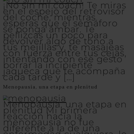
¡No sin mi coach! Te miras
en el espejo del retrovisor
del coche, mientras
esperas que el semáforo
se ponga ámbar. Te
pellizcas un poco para
devolver algo de tono a
tus mejillas y, te masajeas
con fuerza entre tus cejas,
intentando con ese gesto
borrar la incipiente
jaqueca que te acompaña
cada tarde y […]
Menopausia, una etapa en plenitud
Menopausia, una etapa en
plenitud Mi primera
reacción hacía la
menopausia no fue
diferente a la de una