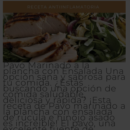
Pavo Marinado a la
plancha con Ensalada Una
opción sana y sabrosa para
tu comida. ¿Estás
buscando una opción de
comida saludable,
deliciosa y rápida? ¡Esta
receta de Pavo marinado a
la plancha con ensalada
de rúcula e hinojo asado
es increíble! El pavo, una
excelente fuente de