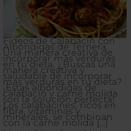
Fideos de Calabacín con
Albóndigas de Ternera
Una manera creativa de
incorporar más verduras
en tu dieta. ¿Buscas una
manera creativa y
saludable de incorporar
más verduras en tu dieta?
¡Estas albóndigas de
calabacín y carne molida
son la solución perfecta!
Los calabacines, ricos en
fibra, vitaminas y
minerales, se combinan
con la carne molida […]