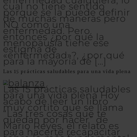
enfermedad cualquiera, lo
cual no tiene sentido
porque se la puede definir
de muchas maneras pero
NO como una
enfermedad. Pero
entonces ¿por qué la
menopausia tiene ese
estigma de
«enfermedad»?, ¿por qué
para la mayoría de […]
Las 15 prácticas saludables para una vida plena​
Las 15 prácticas saludables
para una vida plena​ Hoy
acabo de leer un libro
muy cortito que se llama
“Las tres cosas que te
quedan por hacer” de
Mario Reyes, el relato es
para hacerte recapacitar