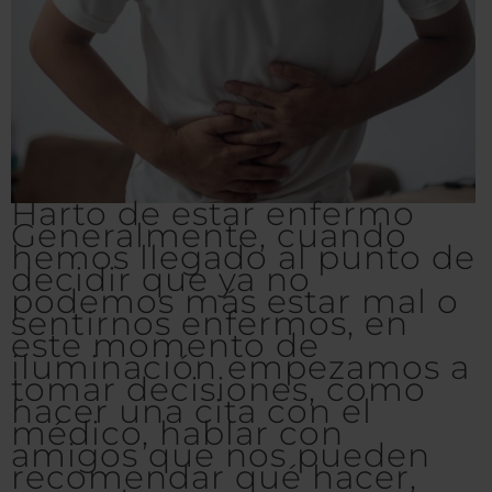
Harto de estar enfermo
Generalmente, cuando
hemos llegado al punto de
decidir que ya no
podemos más estar mal o
sentirnos enfermos, en
este momento de
iluminación empezamos a
tomar decisiones, como
hacer una cita con el
médico, hablar con
amigos que nos pueden
recomendar qué hacer,