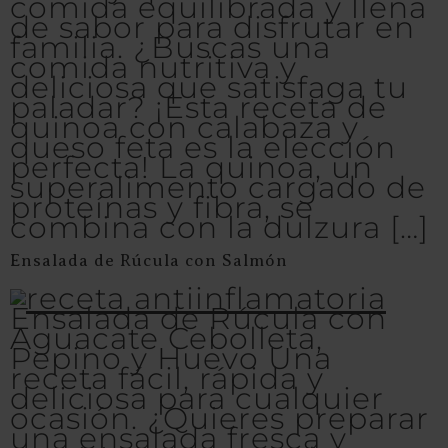
comida equilibrada y llena
de sabor para disfrutar en
familia. ¿Buscas una
comida nutritiva y
deliciosa que satisfaga tu
paladar? ¡Esta receta de
quinoa con calabaza y
queso feta es la elección
perfecta! La quinoa, un
superalimento cargado de
proteínas y fibra, se
combina con la dulzura […]
Ensalada de Rúcula con Salmón
Ensalada de Rúcula con
Aguacate Cebolleta,
Pepino y Huevo Una
receta fácil, rápida y
deliciosa para cualquier
ocasión. ¿Quieres preparar
una ensalada fresca y