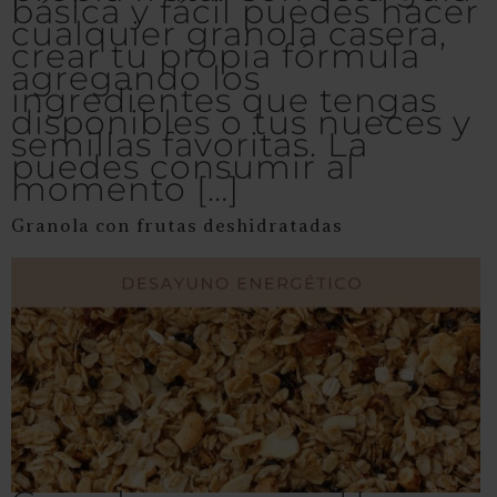
básica y fácil puedes hacer
cualquier granola casera,
crear tu propia fórmula
agregando los
ingredientes que tengas
disponibles o tus nueces y
semillas favoritas. La
puedes consumir al
momento […]
Granola con frutas deshidratadas