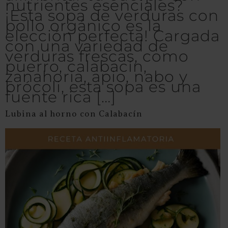
nutrientes esenciales?
¡Esta sopa de verduras con
pollo orgánico es la
elección perfecta! Cargada
con una variedad de
verduras frescas, como
puerro, calabacín,
zanahoria, apio, nabo y
brócoli, esta sopa es una
fuente rica […]
Lubina al horno con Calabacín