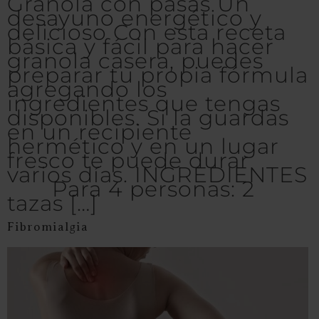
Granola con pasas Un
desayuno energético y
delicioso Con esta receta
básica y fácil para hacer
granola casera, puedes
preparar tu propia fórmula
agregando los
ingredientes que tengas
disponibles. Si la guardas
en un recipiente
hermético y en un lugar
fresco te puede durar
varios días. INGREDIENTES
Para 4 personas: 2
tazas […]
Fibromialgia