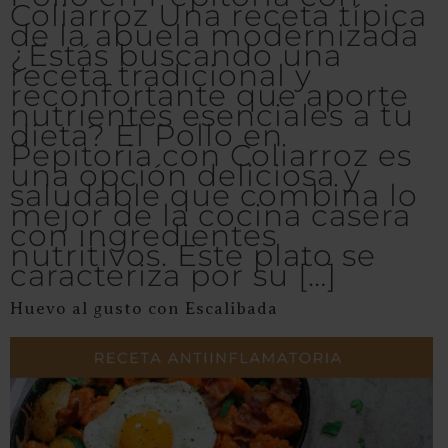
Coliarroz Una receta típica
de la abuela modernizada
¿Estás buscando una
receta tradicional y
reconfortante que aporte
nutrientes esenciales a tu
dieta? El Pollo en
Pepitoria con Coliarroz es
una opción deliciosa y
saludable que combina lo
mejor de la cocina casera
con ingredientes
nutritivos. Este plato se
caracteriza por su […]
Huevo al gusto con Escalibada