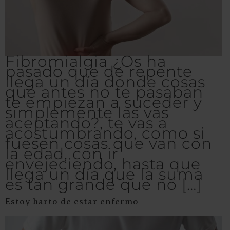
Fibromialgia ¿Os ha
pasado que de repente
llega un día donde cosas
que antes no te pasaban
te empiezan a suceder y
simplemente las vas
aceptando?, te vas a
acostumbrando, como si
fuesen cosas que van con
la edad, con ir
envejeciendo, hasta que
llega un día que la suma
es tan grande que no […]
Estoy harto de estar enfermo