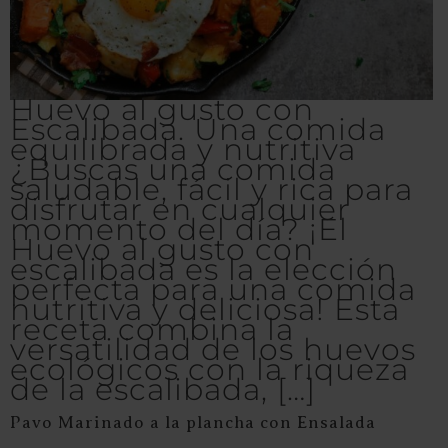
Huevo al gusto con
Escalibada. Una comida
equilibrada y nutritiva
¿Buscas una comida
saludable, fácil y rica para
disfrutar en cualquier
momento del día? ¡El
Huevo al gusto con
escalibada es la elección
perfecta para una comida
nutritiva y deliciosa! Esta
receta combina la
versatilidad de los huevos
ecológicos con la riqueza
de la escalibada, […]
Pavo Marinado a la plancha con Ensalada