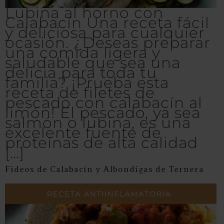
Lubina al horno con
Calabacín Una receta fácil
y deliciosa para cualquier
ocasión. ¿Deseas preparar
una comida ligera y
saludable que sea una
delicia para toda tu
familia? ¡Prueba esta
receta de filetes de
pescado con calabacín al
limón! El pescado, ya sea
salmón o lubina, es una
excelente fuente de
proteínas de alta calidad
[…]
Fideos de Calabacín y Albondigas de Ternera