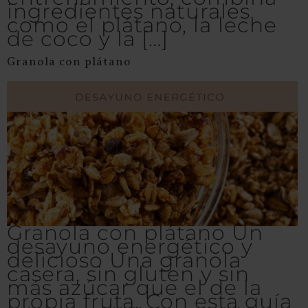
ingredientes naturales
como el plátano, la leche
de coco y la […]
Granola con plátano
Granola con plátano Un
desayuno energético y
delicioso Una granola
casera, sin gluten y sin
más azúcar que el de la
propia fruta. Con esta guía