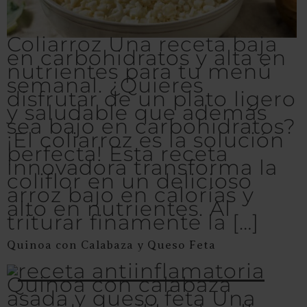
Coliarroz Una receta baja
en carbohidratos y alta en
nutrientes para tu menú
semanal. ¿Quieres
disfrutar de un plato ligero
y saludable que además
sea bajo en carbohidratos?
¡El coliarroz es la solución
perfecta! Esta receta
innovadora transforma la
coliflor en un delicioso
arroz bajo en calorías y
alto en nutrientes. Al
triturar finamente la […]
Quinoa con Calabaza y Queso Feta
Quinoa con calabaza
asada y queso feta Una