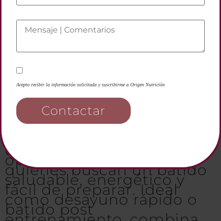
Acepto recibir la información solicitada y suscribirme a Origen Nutrición
Smoothie de Plátano y
Contactar
Miel con Coco y Creatina
Un desayuno energético y
delicioso Este smoothie
de plátano y miel es una
opción perfecta para
quienes buscan un batido
saludable, energético y
fácil de preparar. Ideal
como desayuno rápido o
batido post
entrenamiento, combina