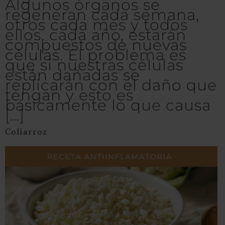
Algunos órganos se
regeneran cada semana,
otros cada mes y todos
ellos, cada año, estarán
compuestos de nuevas
células. El problema es
que si nuestras células
están dañadas se
replicarán con el daño que
tengan y esto es
básicamente lo que causa
[…]
Coliarroz