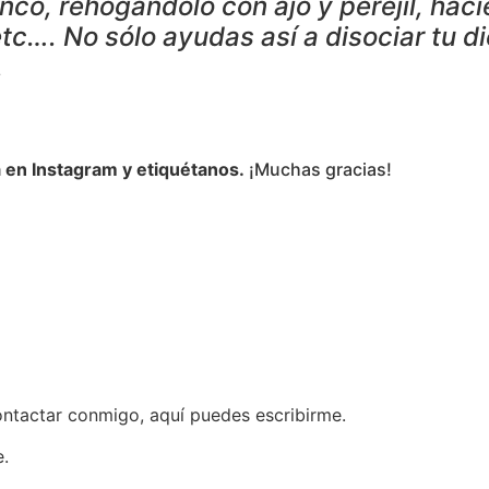
anco, rehogándolo con ajo y perejil, ha
etc…. No sólo ayudas así a disociar tu 
.
a en Instagram y etiquétanos.
¡Muchas gracias!
ontactar conmigo, aquí puedes escribirme.
e.